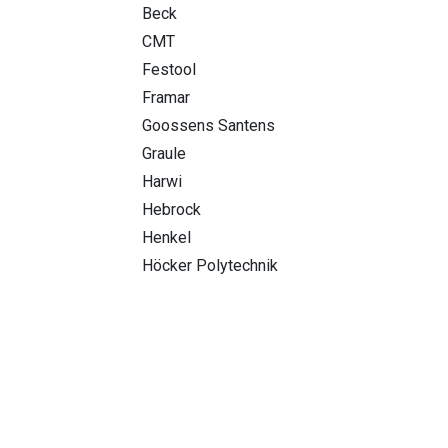
Beck
CMT
Festool
Framar
Goossens Santens
Graule
Harwi
Hebrock
Henkel
Höcker Polytechnik
Höfer Presstechnik
Houfek
Mafell
Masterwood
Rectavit
Robland