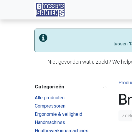
Overslaan naar inhoud
Diensten
Machines
Web
tussen
1
Niet gevonden wat u zoekt? We helpe
Produ
Categorieën
Br
Alle producten
Compressoren
Ergonomie & veiligheid
Handmachines
Houtbewerkingsmachines