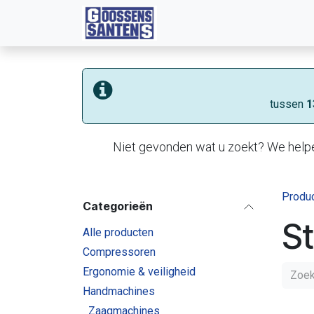
Overslaan naar inhoud
Diensten
Machines
Web
tussen
1
Niet gevonden wat u zoekt? We helpe
Produ
Categorieën
St
Alle producten
Compressoren
Ergonomie & veiligheid
Handmachines
Zaagmachines