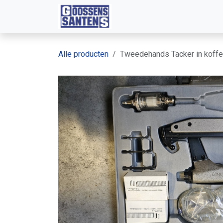
Overslaan naar inhoud
Diensten
Machines
Web
Alle producten
Tweedehands Tacker in kof