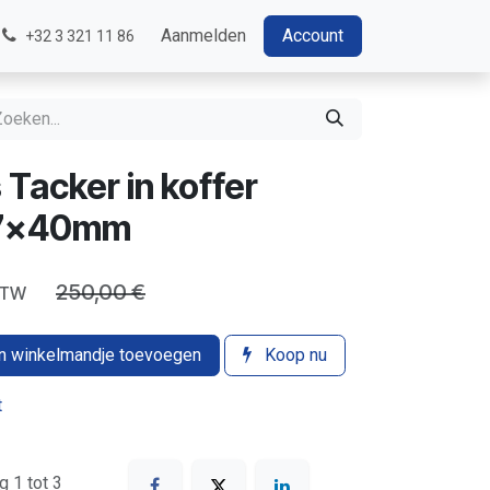
Aanmelden
Account
+32 3 321 11 86
acker in koffer
.7x40mm
250,00
€
f BTW
 winkelmandje toevoegen
Koop nu
t
g 1 tot 3