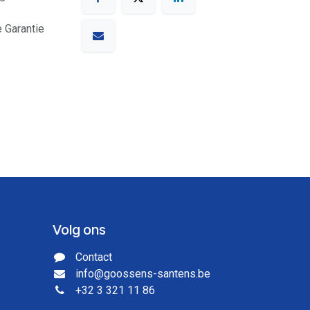
e Garantie
Volg ons
Contact
info@goossens-santens.be
+32 3 321 11 86