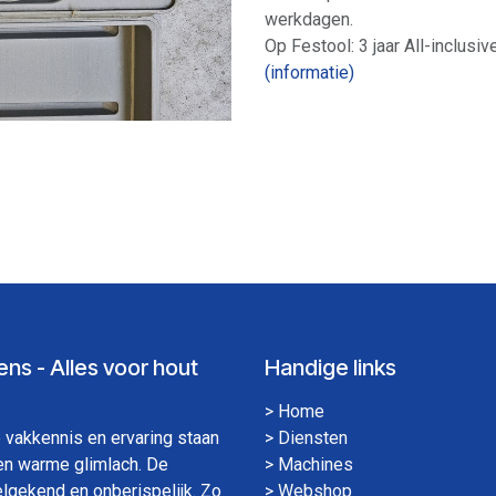
werkdagen.
Op Festool: 3 jaar All-inclusiv
(informatie)
ns - Alles voor hout
Handige links
>
Home
vakkennis en ervaring staan
>
Diensten
een warme glimlach. De
>
Machines
elgekend en onberispelijk. Zo
>
Webshop