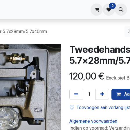
0
shop
Contact
fer 5.7x28mm/5.7x40mm
Tweedehands T
5.7x28mm/5
120,00
€
Exclusie
Aan
Toevoegen aan verlanglijs
Algemene voorwaarden
Indien op voorraad: Verzendin