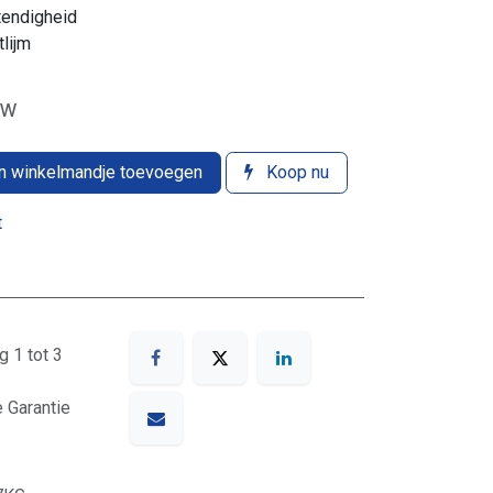
tendigheid
lijm
 BTW
 winkelmandje toevoegen
Koop nu
t
g 1 tot 3
e Garantie