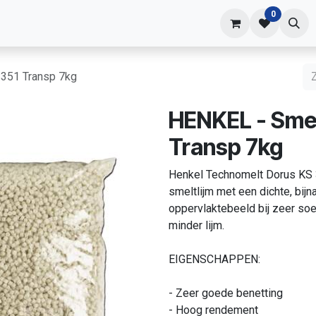
0
shop
Contact
S351 Transp 7kg
HENKEL - Smel
Transp 7kg
Henkel Technomelt Dorus KS 3
smeltlijm met een dichte, bijna
oppervlaktebeeld bij zeer soe
minder lijm.
EIGENSCHAPPEN:
- Zeer goede benetting
- Hoog rendement