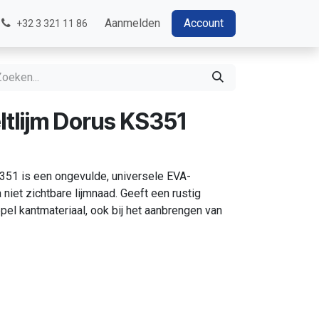
Aanmelden
Account
+32 3 321 11 86
tlijm Dorus KS351
51 is een ongevulde, universele EVA-
 niet zichtbare lijmnaad. Geeft een rustig
pel kantmateriaal, ook bij het aanbrengen van