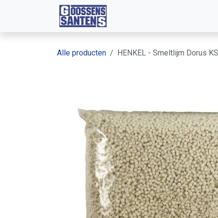
Overslaan naar inhoud
Diensten
Machines
Web
Alle producten
HENKEL - Smeltlijm Dorus K