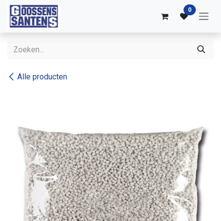
Overslaan naar inhoud
0
Alle producten