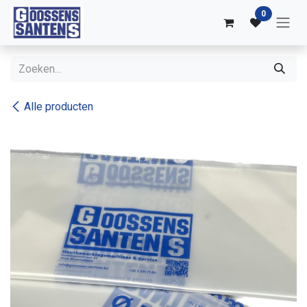
Overslaan naar inhoud
0
Alle producten