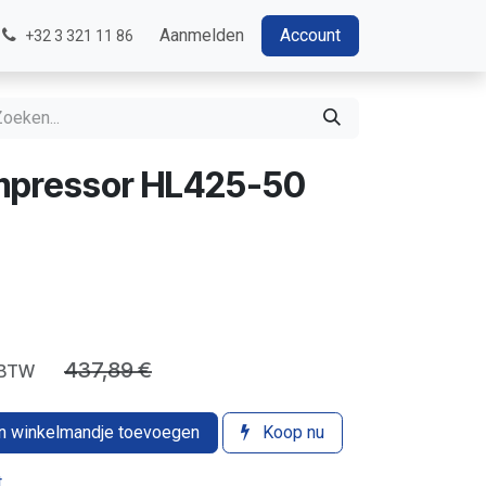
Aanmelden
Account
+32 3 321 11 86
mpressor HL425-50
437,89
€
ef BTW
 winkelmandje toevoegen
Koop nu
t