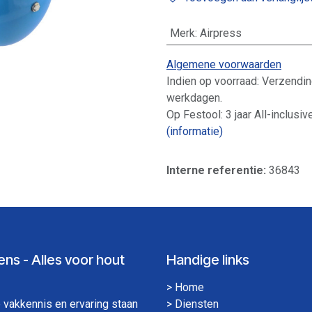
Merk
:
Airpress
Algemene voorwaarden
Indien op voorraad: Verzendin
werkdagen.
Op Festool: 3 jaar All-inclusiv
(informatie)
Interne referentie:
36843
ns - Alles voor hout
Handige links
>
Home
vakkennis en ervaring staan
>
Diensten