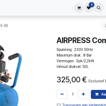
0
shop
Contact
5-50
AIRPRESS Co
Spanning : 230V 50Hz
Maximum druk : 8 Bar
Vermogen : 3pk/2,2kW
Inhoud drukvat: 50L
325,00
€
Exclusi
Aan
Toevoegen aan verlanglijs