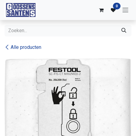
Overslaan naar inhoud
0
Alle producten