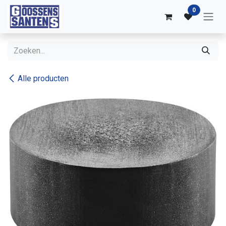
Overslaan naar inhoud
0
Alle producten