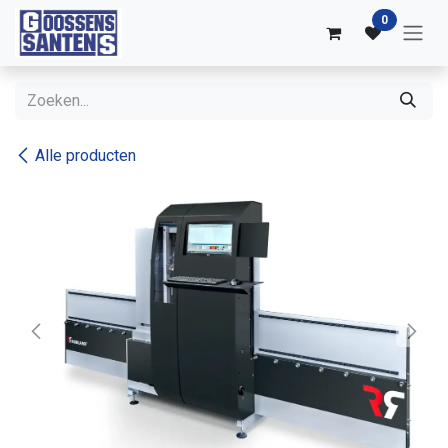
Overslaan naar inhoud
0
Alle producten