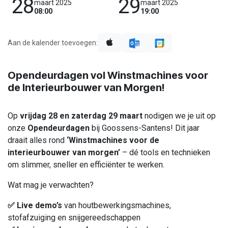
28
29
maart 2025
maart 2025
08:00
19:00
Aan de kalender toevoegen:
Opendeurdagen vol Winstmachines voor
de Interieurbouwer van Morgen!
Op
vrijdag 28 en zaterdag 29 maart
nodigen we je uit op
onze
Opendeurdagen
bij Goossens-Santens! Dit jaar
draait alles rond
‘Winstmachines voor de
interieurbouwer van morgen’
– dé tools en technieken
om slimmer, sneller en efficiënter te werken.
Wat mag je verwachten?
✅ Live demo’s
van houtbewerkingsmachines,
stofafzuiging en snijgereedschappen