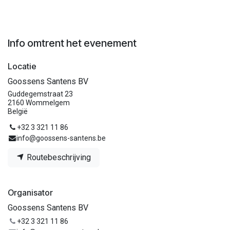
Info omtrent het evenement
Locatie
Goossens Santens BV
Guddegemstraat 23
2160 Wommelgem
België
+32 3 321 11 86
info@goossens-santens.be
Routebeschrijving
Organisator
Goossens Santens BV
+32 3 321 11 86